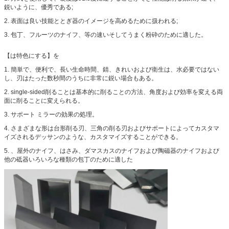
鋭いように、優秀である;
2. 表面は良い技能ととぎ器のイメージを高めるために扱われる;
3. 包丁、フルーツのナイフ、等の速いそしてうまく粉砕のために適した。
【は特色にする】を
1. 簡単で、便利で、長い生命時間、錆、きれいおよび衛生は、水必要ではない
し、刃はたった数秒間のうちに非常に鋭い場合もある。
2. single-sided削ることは基本的に削ることの方法、角度および効率を変える両
面に削ることに変えられる。
3. サポート ミラーの効果の処理。
4. さまざまな形は台形削る刃、三角の削る刃およびサポートによってカスタマ
イズされるデッサンのような、カスタマイズすることができる。
5. 、屋外のナイフ、はさみ、ダマスカスのナイフおよび陶磁器のナイフおよび
他の砥器いろいろな種類の包丁のために適した