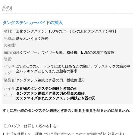
説明
タングステン カーバイドの挿入
材料:
炭化タングステン、100％のバージンの炭化タングステン材料
完成品
磨かれたうまく粉砕
の処理:
nishing
歩くワイヤー、ワイヤー切断、粉砕機、EDMの製粉する旋盤
装置:
パッキ
ごとの1つのカートンではまたはあなたの願い、プラスチックの箱の中
立パッキングとしてまたは顧客の要求
ング:
製品名:
タングステン鋼鉄とぎ器の刃、機械修理刃
炭化物のタングステン鋼鉄とぎ器の刃
ハイラ
,
タングステン鋼鉄とぎ器の刃の罰金の粉砕
,
イト:
カスタマイズされたタングステン鋼鉄とぎ器の刃
すぐに炭化物のタングステン鋼鉄とぎ器の刃用具を用具を削るために削るため。
【プロダクトは詳しく述べる】を
1. 方式を使用して、硬度は91.5度に達することができ性能は削る効果が速く、