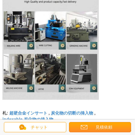
超硬合金インサート
炭化物の切断の挿入物
札:
,
,
indexable 炭化物の挿入物
チャット
見積依頼
最高の価格で