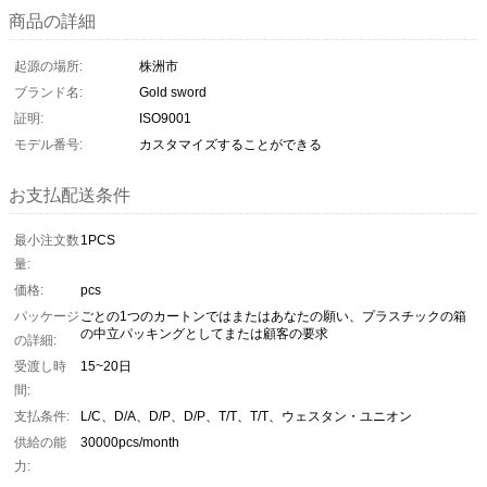
商品の詳細
起源の場所:
株洲市
ブランド名:
Gold sword
証明:
ISO9001
モデル番号:
カスタマイズすることができる
お支払配送条件
最小注文数
1PCS
量:
価格:
pcs
パッケージ
ごとの1つのカートンではまたはあなたの願い、プラスチックの箱
の中立パッキングとしてまたは顧客の要求
の詳細:
受渡し時
15~20日
間:
支払条件:
L/C、D/A、D/P、D/P、T/T、T/T、ウェスタン・ユニオン
供給の能
30000pcs/month
力: