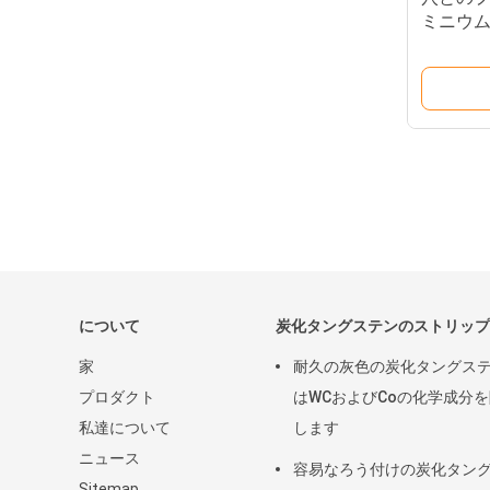
ミニウ
口
について
炭化タングステンのストリップ
家
耐久の灰色の炭化タングス
プロダクト
はWCおよびCoの化学成分
私達について
します
ニュース
容易なろう付けの炭化タン
Sitemap