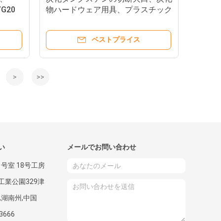
YG20
物ハードウェア用具、プラスチック
の刃、
カッター、ペーパー カッター、ア
ルミニウム カッター、等。
ベストプライス
>
>>
い
メールでお問い合わせ
1号室 18号工房
工業公園329津
,湖南州,中国
3666