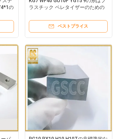
グステ
KG7 WF40 GU10F YG15 9の糸はプ
/4*1の
ラスチック ペレタイザーのための
を除去す
400mmの磨く良い削る刃に穴をあ
ける
ベストプライス
ペーパ
RG10 RX10 H10 H10Tの非標準的な