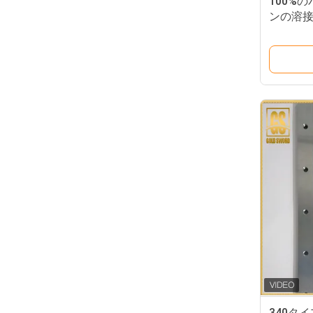
100%
ンの溶接
STB 26 
STB 208
340タ