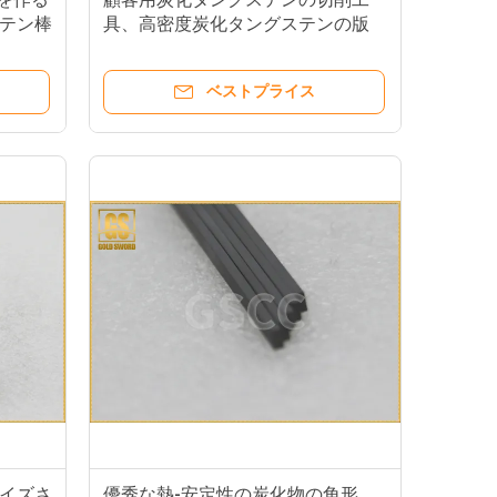
テン棒
具、高密度炭化タングステンの版
ベストプライス
イズさ
優秀な熱-安定性の炭化物の角形