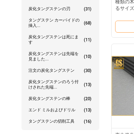
種類の
るサイ
炭化タングステンの刃
(31)
化タン
タングステン カーバイドの
(68)
挿入...
炭化タングステンは死にま
(11)
す
炭化タングステンは先端を
(10)
見ました...
注文の炭化タングステン
(30)
炭化タングステンのろう付
(13)
けされた先端...
炭化タングステンの棒
(20)
エンド ミルおよびドリル
(13)
タングステンの切削工具
(16)