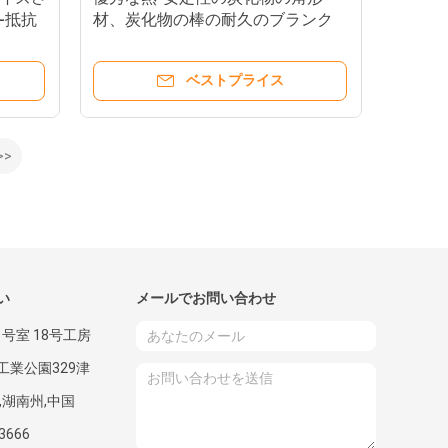
-抵抗
材、炭化物の棒の耐久のブランク
ベストプライス
>>
い
メールでお問い合わせ
1号室 18号工房
工業公園329津
,湖南州,中国
3666