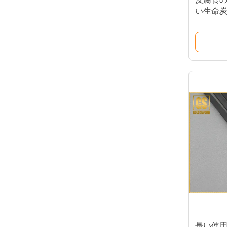
い生命炭
ト
長い使