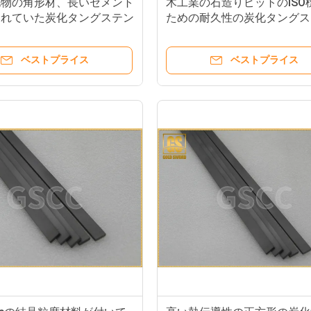
化物の角形材、長いセメント
木工業の石造りピットのISO
されていた炭化タングステン
ための耐久性の炭化タングス
い箱
ベストプライス
ベストプライス